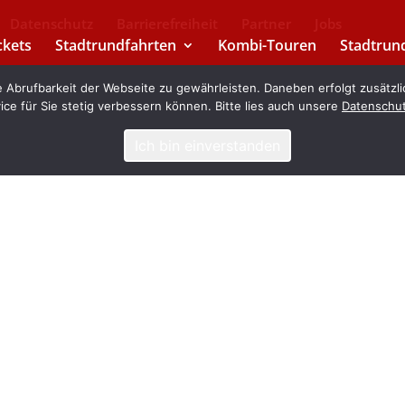
Datenschutz
Barrierefreiheit
Partner
Jobs
ckets
Stadtrundfahrten
Kombi-Touren
Stadtrun
Abrufbarkeit der Webseite zu gewährleisten. Daneben erfolgt zusätzli
ice für Sie stetig verbessern können. Bitte lies auch unsere
Datenschu
Deutsch
Ich bin einverstanden