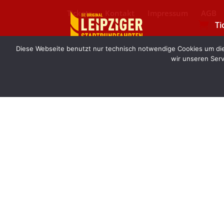
Tickets
Kontakt
Impressum
AGB
Ti

0
Diese Webseite benutzt nur technisch notwendige Cookies um die 
wir unseren Serv